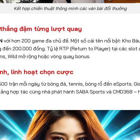
Kết hợp chiến thuật thông minh các ván bài đổi thưởng
 thắng đậm từng lượt quay
N
với hơn 200 game đa chủ đề. Một số cái tên nổi bật: Kho B
g đến 200.000 đồng. Tỷ lệ RTP (Return to Player) tại các sl
pins, Wild mở rộng hoặc vòng quay bonus.
nh, linh hoạt chọn cược
500 trận mỗi ngày từ bóng đá, tennis, bóng rổ đến eSports. Gi
n tảng hợp tác cùng nhà phát hành SABA Sports và CMD368 – ha