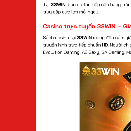
Tại
33WIN
, bạn có thể tiếp cận hàng trăm
truy cập cực lớn mỗi ngày.
Casino trực tuyến 33WIN – Gia
Sảnh casino tại
33WIN
mang đến cảm giác
truyền hình trực tiếp chuẩn HD. Người ch
Evolution Gaming, AE Sexy, SA Gaming. Mỗ