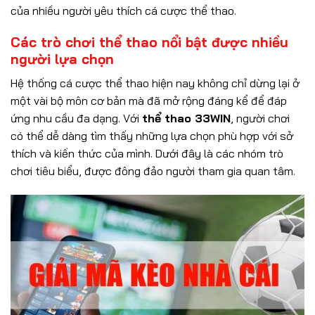
của nhiều người yêu thích cá cược thể thao.
Các trò chơi thể thao nổi bật được nhiều
người lựa chọn
Hệ thống cá cược thể thao hiện nay không chỉ dừng lại ở
một vài bộ môn cơ bản mà đã mở rộng đáng kể để đáp
ứng nhu cầu đa dạng. Với
thể thao 33WIN
, người chơi
có thể dễ dàng tìm thấy những lựa chọn phù hợp với sở
thích và kiến thức của mình. Dưới đây là các nhóm trò
chơi tiêu biểu, được đông đảo người tham gia quan tâm.