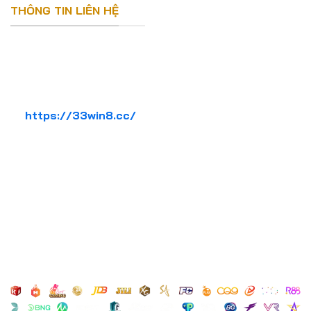
THÔNG TIN LIÊN HỆ
Thương hiệu nhà cái:
33WIN
Website:
https://33win8.cc/
Địa chỉ: 8 Đường Số 3,
Phước Long B, Thủ
Đức, Thành phố Hồ Chí
Minh, Việt Nam
Email:
contact@33win8.cc
Phone: 0876467646