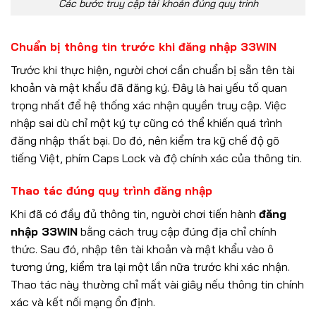
Các bước truy cập tài khoản đúng quy trình
Chuẩn bị thông tin trước khi đăng nhập 33WIN
Trước khi thực hiện, người chơi cần chuẩn bị sẵn tên tài
khoản và mật khẩu đã đăng ký. Đây là hai yếu tố quan
trọng nhất để hệ thống xác nhận quyền truy cập. Việc
nhập sai dù chỉ một ký tự cũng có thể khiến quá trình
đăng nhập thất bại. Do đó, nên kiểm tra kỹ chế độ gõ
tiếng Việt, phím Caps Lock và độ chính xác của thông tin.
Thao tác đúng quy trình đăng nhập
Khi đã có đầy đủ thông tin, người chơi tiến hành
đăng
nhập 33WIN
bằng cách truy cập đúng địa chỉ chính
thức. Sau đó, nhập tên tài khoản và mật khẩu vào ô
tương ứng, kiểm tra lại một lần nữa trước khi xác nhận.
Thao tác này thường chỉ mất vài giây nếu thông tin chính
xác và kết nối mạng ổn định.