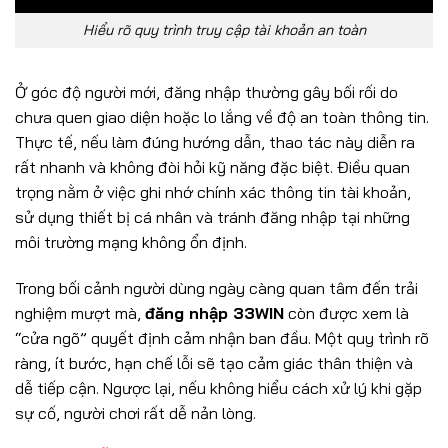
Hiểu rõ quy trình truy cập tài khoản an toàn
Ở góc độ người mới, đăng nhập
thường gây bối rối do
chưa quen giao diện hoặc lo lắng về độ an toàn thông tin.
Thực tế, nếu làm đúng hướng dẫn, thao tác này diễn ra
rất nhanh và không đòi hỏi kỹ năng đặc biệt. Điều quan
trọng nằm ở việc ghi nhớ chính xác thông tin tài khoản,
sử dụng thiết bị cá nhân và tránh đăng nhập tại những
môi trường mạng không ổn định.
Trong bối cảnh người dùng ngày càng quan tâm đến trải
nghiệm mượt mà,
đăng nhập 33WIN
còn được xem là
“cửa ngõ” quyết định cảm nhận ban đầu. Một quy trình rõ
ràng, ít bước, hạn chế lỗi sẽ tạo cảm giác thân thiện và
dễ tiếp cận. Ngược lại, nếu không hiểu cách xử lý khi gặp
sự cố, người chơi rất dễ nản lòng.