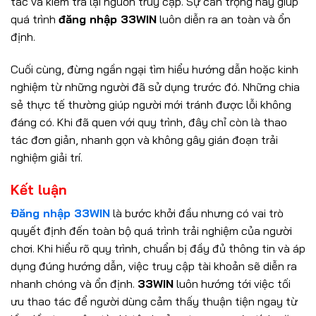
tác và kiểm tra lại nguồn truy cập. Sự cẩn trọng này giúp
quá trình
đăng nhập 33WIN
luôn diễn ra an toàn và ổn
định.
Cuối cùng, đừng ngần ngại tìm hiểu hướng dẫn hoặc kinh
nghiệm từ những người đã sử dụng trước đó. Những chia
sẻ thực tế thường giúp người mới tránh được lỗi không
đáng có. Khi đã quen với quy trình, đây
chỉ còn là thao
tác đơn giản, nhanh gọn và không gây gián đoạn trải
nghiệm giải trí.
Kết luận
Đăng nhập 33WIN
là bước khởi đầu nhưng có vai trò
quyết định đến toàn bộ quá trình trải nghiệm của người
chơi. Khi hiểu rõ quy trình, chuẩn bị đầy đủ thông tin và áp
dụng đúng hướng dẫn, việc truy cập tài khoản sẽ diễn ra
nhanh chóng và ổn định.
33WIN
luôn hướng tới việc tối
ưu thao tác để người dùng cảm thấy thuận tiện ngay từ