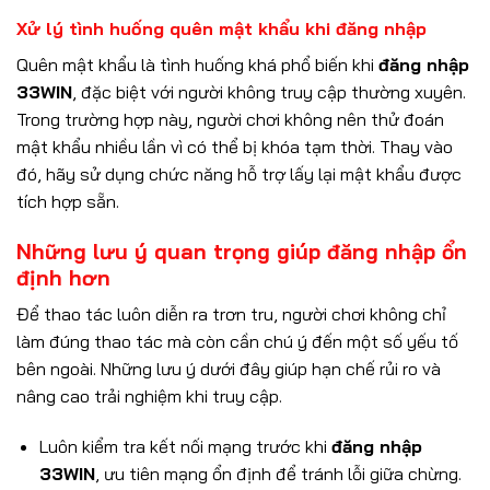
Xử lý tình huống quên mật khẩu khi đăng nhập
Quên mật khẩu là tình huống khá phổ biến khi
đăng nhập
33WIN
, đặc biệt với người không truy cập thường xuyên.
Trong trường hợp này, người chơi không nên thử đoán
mật khẩu nhiều lần vì có thể bị khóa tạm thời. Thay vào
đó, hãy sử dụng chức năng hỗ trợ lấy lại mật khẩu được
tích hợp sẵn.
Những lưu ý quan trọng giúp đăng nhập ổn
định hơn
Để thao tác luôn diễn ra trơn tru, người chơi không chỉ
làm đúng thao tác mà còn cần chú ý đến một số yếu tố
bên ngoài. Những lưu ý dưới đây giúp hạn chế rủi ro và
nâng cao trải nghiệm khi truy cập.
Luôn kiểm tra kết nối mạng trước khi
đăng nhập
33WIN
, ưu tiên mạng ổn định để tránh lỗi giữa chừng.